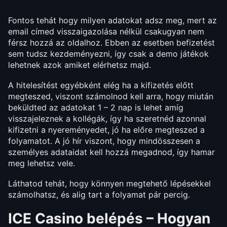
Fontos tehát hogy milyen adatokat adsz meg, mert az
email címed visszaigazolása nélkül csakugyan nem
férsz hozzá az oldalhoz. Ebben az esetben befizetést
sem tudsz kezdeményezni, így csak a demo játékok
lehetnek azok amiket elérhetsz majd.
A hitelesítést egyébként elég ha a kifizetés előtt
megteszed, viszont számolnod kell arra, hogy miután
beküldted az adatokat 1 – 2 nap is lehet amíg
visszajeleznek a kollégák, így ha szeretnéd azonnal
kifizetni a nyereményedet, jó ha előre megteszed a
folyamatot. A jó hír viszont, hogy mindösszesen a
személyes adataidat kell hozzá megadnod, így hamar
meg lehetsz vele.
Láthatod tehát, hogy könnyen megtehető lépésekkel
számolhatsz, és alig tart a folyamat pár percig.
ICE Casino belépés – Hogyan