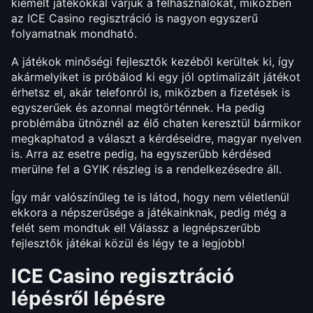
kiemelt játékokkal várjuk a felhasználókat, miközben
az ICE Casino regisztráció is nagyon egyszerű
folyamatnak mondható.
A játékok minőségi fejlesztők kezéből kerültek ki, így
akármelyiket is próbálod ki egy jól optimalizált játékot
érhetsz el, akár telefonról is, miközben a fizetések is
egyszerűek és azonnal megtörténnek. Ha pedig
problémába ütnöznél az élő chaten keresztül bármikor
megkaphatod a választ a kérdéseidre, magyar nyelven
is. Arra az esetre pedig, ha egyszerűbb kérdésed
merülne fel a GYIK részleg is a rendelkezésedre áll.
Így már valószínűleg te is látod, hogy nem véletlenül
ekkora a népszerűsége a játékainknak, pedig még a
felét sem mondtuk el! Válassz a legnépszerűbb
fejlesztők játékai közül és légy te a legjobb!
ICE Casino regisztráció
lépésről lépésre