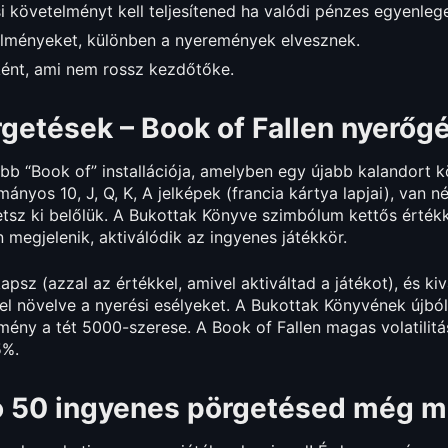
követelményt kell teljesítened ha valódi pénzes egyenlege
etelményeket, különben a nyeremények elvesznek.
ént, ami nem rossz kezdőtőke.
getések – Book of Fallen nyerőg
bb “Book of” installációja, amelyben egy újabb kalandort k
mányos 10, J, Q, K, A jelképek (francia kártya lapjai), va
sz ki belőlük. A Bukottak Könyve szimbólum kettős értékkel
 megjelenik, aktiválódik az ingyenes játékkör.
psz (azzal az értékkel, amivel aktiváltad a játékot), és ki
el növelve a nyerési esélyeket. A Bukottak Könyvének újbó
ény a tét 5000-szerese. A Book of Fallen magas volatilitá
5%.
o 50 ingyenes pörgetésed még m