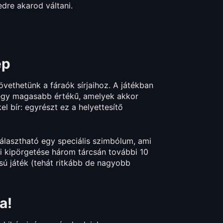
dre akarod váltani.
ép
övethetünk a fáraók sírjaihoz. A játékban
n négy magasabb értékű, amelyek akkor
 bír: egyrészt ez a helyettesítő
választható egy speciális szimbólum, ami
li kipörgetése három tárcsán további 10
sú játék (tehát ritkább de nagyobb
a!