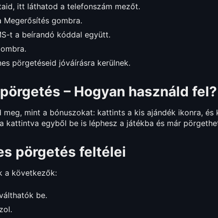
aid, itt láthatod a telefonszám mezőt.
a Megerősítés gombra.
-t a beírandó kóddal együtt.
 gombra.
es pörgetéseid jóváírásra kerülnek.
pörgetés – Hogyan használd fel?
meg, mint a bónuszokat: kattints a kis ajándék ikonra, és
 kattintva egyből be is léphesz a játékba és már pörgethet
s pörgetés feltélei
k a következők:
válthatók be.
zol.