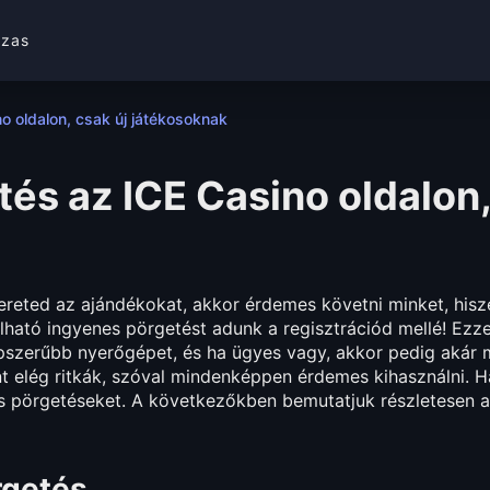
azas
o oldalon, csak új játékosoknak
és az ICE Casino oldalon,
ereted az ajándékokat, akkor érdemes követni minket, hisz
lható ingyenes pörgetést adunk a regisztrációd mellé! Ezze
pszerűbb nyerőgépet, és ha ügyes vagy, akkor pedig akár m
 elég ritkák, szóval mindenképpen érdemes kihasználni. H
enes pörgetéseket. A következőkben bemutatjuk részletesen 
rgetés