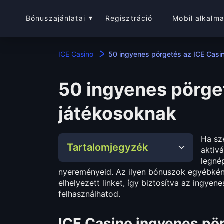
Bónuszajánlatai
Regisztráció
Mobil alkalm
ICE Casino
50 ingyenes pörgetés az ICE Casin
50 ingyenes pörget
játékosoknak
Ha sz
Tartalomjegyzék
aktivá
legné
nyereményeid. Az ilyen bónuszok egyébként
elhelyezett linket, így biztosítva az ingy
felhasználhatod.
ICE Casino ingyenes pö